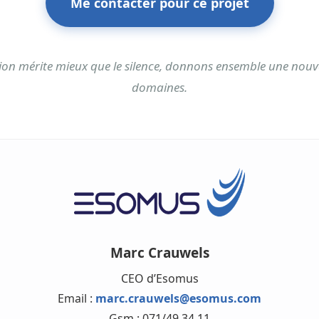
Me contacter pour ce projet
ion mérite mieux que le silence, donnons ensemble une nouve
domaines.
Marc Crauwels
CEO d’Esomus
Email :
marc.crauwels@esomus.com
Gsm : 071/49.34.11